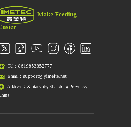
Make Feeding
Easier
8619853852777
Tel：
support@yimeite.net
Email：
Address：Xintai City, Shandong Province,
China