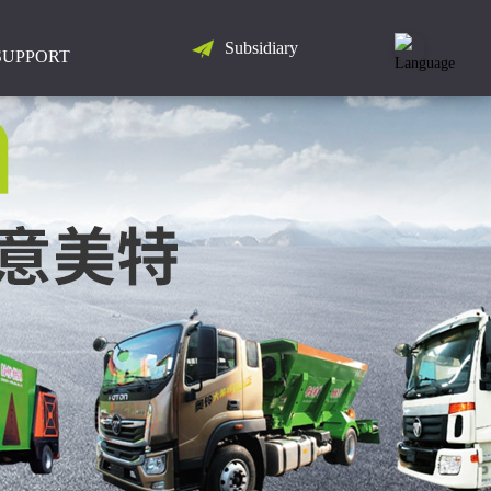
Subsidiary
LANGUAGE
SUPPORT
简
体
中
文
English
Русский
Español